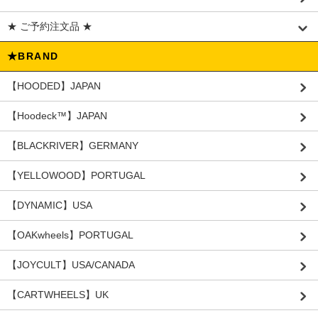
★ ご予約注文品 ★
★BRAND
【HOODED】JAPAN
【Hoodeck™️】JAPAN
【BLACKRIVER】GERMANY
【YELLOWOOD】PORTUGAL
【DYNAMIC】USA
【OAKwheels】PORTUGAL
【JOYCULT】USA/CANADA
【CARTWHEELS】UK