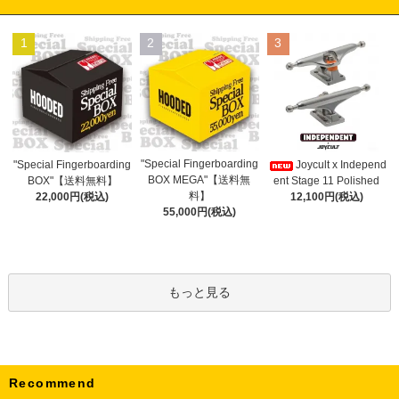
1
2
3
"Special Fingerboarding
"Special Fingerboarding
Joycult x Independ
BOX MEGA"【送料無
BOX"【送料無料】
ent Stage 11 Polished
料】
22,000円(税込)
12,100円(税込)
55,000円(税込)
もっと見る
Recommend