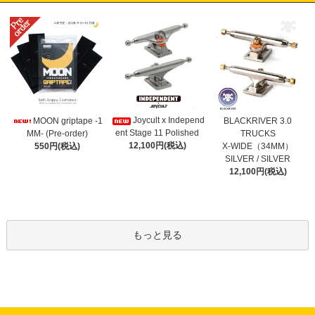
Joycult x Independ
MOON griptape -1
BLACKRIVER 3.0
ent Stage 11 Polished
MM- (Pre-order)
TRUCKS
12,100円(税込)
550円(税込)
X-WIDE（34MM）
SILVER / SILVER
12,100円(税込)
もっと見る