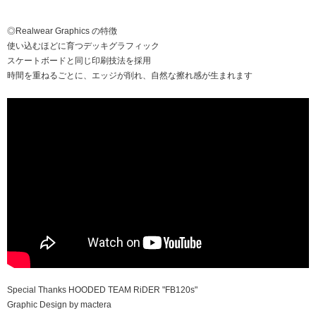
◎Realwear Graphics の特徴
使い込むほどに育つデッキグラフィック
スケートボードと同じ印刷技法を採用
時間を重ねるごとに、エッジが削れ、自然な擦れ感が生まれます
Special Thanks HOODED TEAM RiDER "FB120s"
Graphic Design by mactera