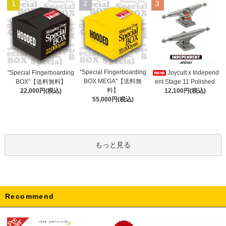
1
2
3
"Special Fingerboarding
"Special Fingerboarding
Joycult x Independ
BOX MEGA"【送料無
BOX"【送料無料】
ent Stage 11 Polished
料】
22,000円(税込)
12,100円(税込)
55,000円(税込)
もっと見る
Recommend