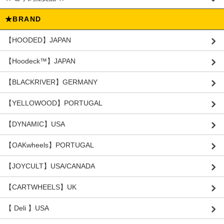
★BRAND
【HOODED】JAPAN
【Hoodeck™️】JAPAN
【BLACKRIVER】GERMANY
【YELLOWOOD】PORTUGAL
【DYNAMIC】USA
【OAKwheels】PORTUGAL
【JOYCULT】USA/CANADA
【CARTWHEELS】UK
【 Deli 】USA