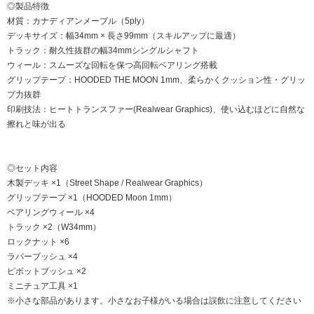
◎製品特徴
材質：カナディアンメープル（5ply）
デッキサイズ：幅34mm × 長さ99mm（スキルアップに最適）
トラック：耐久性抜群の幅34mmシングルシャフト
ウィール：スムーズな回転を保つ高回転ベアリング搭載
グリップテープ：HOODED THE MOON 1mm、柔らかくクッション性・グリッ
プ力抜群
印刷技法：ヒートトランスファー(Realwear Graphics)、使い込むほどに自然な
擦れと味が出る
◎セット内容
木製デッキ ×1（Street Shape / Realwear Graphics）
グリップテープ ×1（HOODED Moon 1mm）
ベアリングウィール ×4
トラック ×2（W34mm）
ロックナット ×6
ラバーブッシュ ×4
ピボットブッシュ ×2
ミニチュア工具 ×1
※小さな部品があります。小さなお子様がいる場合は誤飲に注意してください